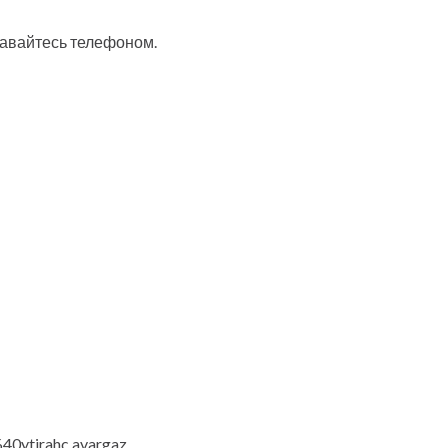
навайтесь телефоном.
40ytirahc.avargaz