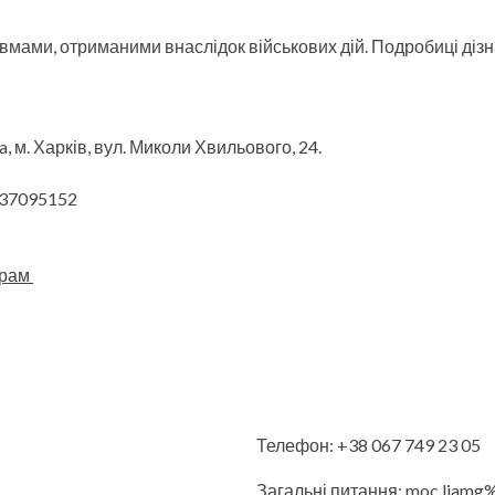
вмами, отриманими внаслідок військових дій. Подробиці діз
a, м. Харків, вул. Миколи Хвильового, 24.
37095152
грам
Телефон: +38 067 749 23 05
Загальні питання: moc.liamg%