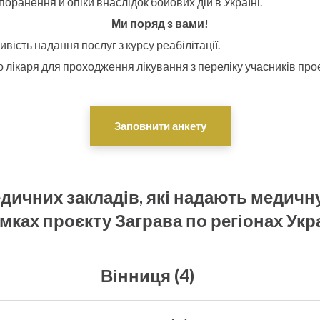
и поранення й опіки внаслідок бойових дій в Україні.
Ми поряд з вами!
ість надання послуг з курсу реабілітації.
 лікаря для проходження лікування з переліку учасників про
Заповнити анкету
едичних закладів, які надають медичн
мках проєкту Заграва по регіонах Укр
Вінниця (4)
огічний центр краси dr.Olena Kazchuk
- Дерматологія, ко