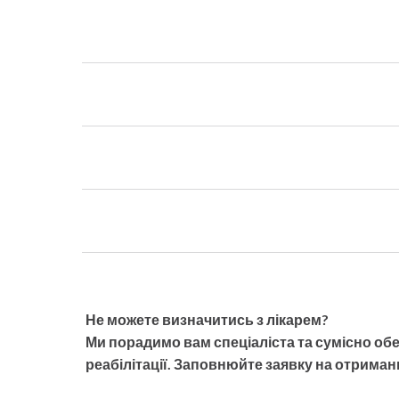
Юлія Чум
Медичний ц
Медичний центр O
Не можете визначитись з лікарем?
Клініка медицин
Ми порадимо вам спеціаліста та сумісно об
реабілітації. Заповнюйте заявку на отрима