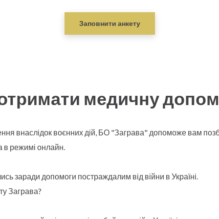
Заповнити анкету
 отримати медичну допом
ження внаслідок воєнних дій, БО "Заграва" допоможе вам по
 в режимі онлайн.
нались заради допомоги постраждалим від війни в Україні.
ту Заграва?