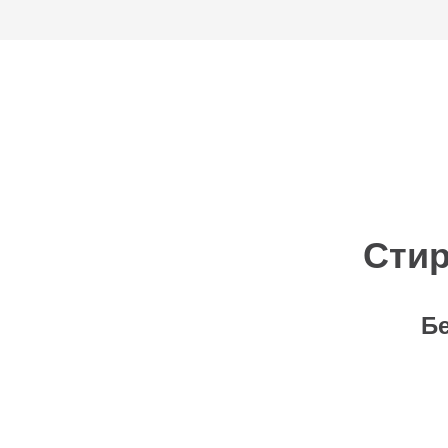
Стир
Б