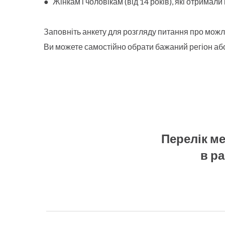
● Ж
інкам і чоловікам (від 14 років), які отримал
Заповніть анкету для розгляду питання про можлив
Ви можете самостійно обрати бажаний регіон або
Перелік м
в ра
Дерматол