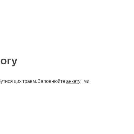
огу
збутися цих травм. Заповнюйте
анкету
і ми