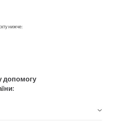
єкту нижче:
у допомогу
аїни:
сметологія