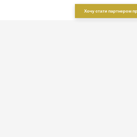
Мережа медико-косметологічних центрів
Excellence
Хочу стати партнером п
Олена Прошина -
лікар дерматовенеролог
Елена Перехрест
- лікар дерматовенеролог
Клініка естетичної коcметології
ICON
IYA clinic
by Anna Brodska
MiSo aesthetic clinic
Waft Beauty and Aesthetic Medicine
Dr. Olena Koval Beauty Clinic
Дарʼя Шамраєва Лікар уролог