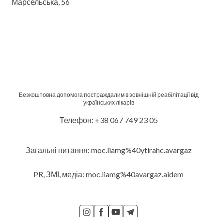
Марсельська, 56
Безкоштовна допомога постраждалим в зовнішній реабілітації від
українських лікарів
Телефон: +38 067 749 23 05
Загальні питання: moc.liamg%40ytirahc.avargaz
PR, ЗМІ, медіа: moc.liamg%40avargaz.aidem