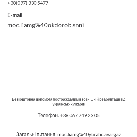
+38(097) 330 5477
E-mail
moc.liamg%40okdorob.snni
Безкоштовна допомога постраждалим в зовнішній реабілітації від
українських лікарів
Телефон: +38 067 749 23 05
Загальні питання: moc.liamg%40ytirahc.avargaz