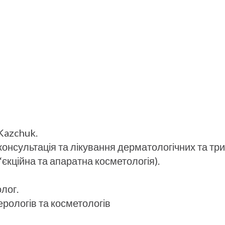
Kazchuk.
онсультація та лікування дерматологічних та тр
‘єкційна та апаратна косметологія).
лог.
ерологів та косметологів