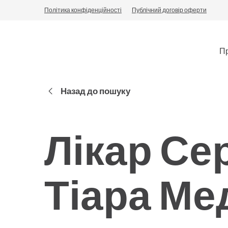
Політика конфіденційності
Публічний договір оферти
Пр
Назад до пошуку
Лікар Сер
Тіара Ме