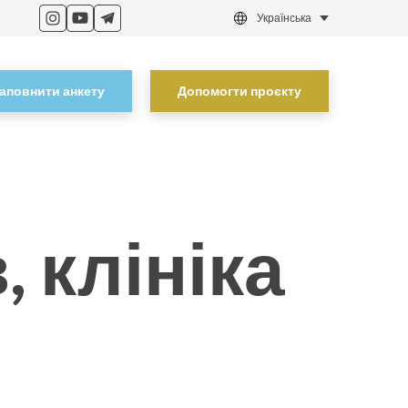
Українська
аповнити анкету
Допомогти проєкту
, клініка