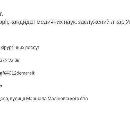
г.
орії, кандидат медичних наук, заслужений лікар Ук
 хірургічних послуг
379 92 38
mg%4012demarait
m
деса, вулиця Маршала Маліновського 61а