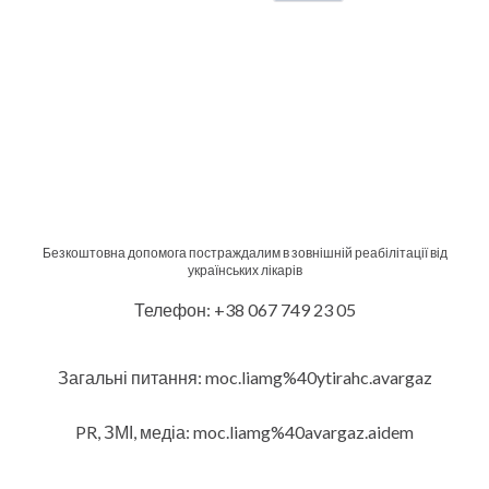
Безкоштовна допомога постраждалим в зовнішній реабілітації від
українських лікарів
Телефон: +38 067 749 23 05
Загальні питання: moc.liamg%40ytirahc.avargaz
PR, ЗМІ, медіа: moc.liamg%40avargaz.aidem